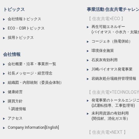
トピックス
事業活動 住友共電チャレ
【 住友共電×ECO 】
会社情報トピックス
再生可能エネルギー
ECO・CSRトピックス
(バイオマス・小水力・太陽
採用トピックス
コージェネ（熱電併給）
環境保全施策
会社情報
石炭灰有効利用
会社概要・沿革・事業所一覧
川崎バイオマス発電事業
社長メッセージ・経営理念
岩鍋灰処分場維持管理情報
組織図・内部統制（委員会体制）
健康経営
【 住友共電×TECHNOLOGY
発電事業のトータルエンジ
購買方針
(試運転指導、工事監理等)
調達情報
未利用資源の有効利用
アクセス
(間伐材、消化ガス等）
Company Information[English]
【 住友共電×NEXT 】