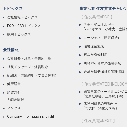
トピックス
事業活動 住友共電チャレ
【 住友共電×ECO 】
会社情報トピックス
再生可能エネルギー
ECO・CSRトピックス
(バイオマス・小水力・太陽
採用トピックス
コージェネ（熱電併給）
環境保全施策
会社情報
石炭灰有効利用
会社概要・沿革・事業所一覧
川崎バイオマス発電事業
社長メッセージ・経営理念
岩鍋灰処分場維持管理情報
組織図・内部統制（委員会体制）
健康経営
【 住友共電×TECHNOLOGY
発電事業のトータルエンジ
購買方針
(試運転指導、工事監理等)
調達情報
未利用資源の有効利用
アクセス
(間伐材、消化ガス等）
Company Information[English]
【 住友共電×NEXT 】